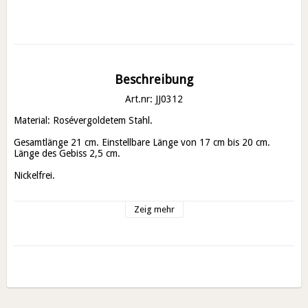
Beschreibung
Art.nr: JJ0312
Material: Rosévergoldetem Stahl. 

Gesamtlänge 21 cm. Einstellbare Länge von 17 cm bis 20 cm. 
Länge des Gebiss 2,5 cm. 

Nickelfrei. 

Passende Halsketten finden Sie unter dem Reiter "Halsketten". 
Zeig mehr